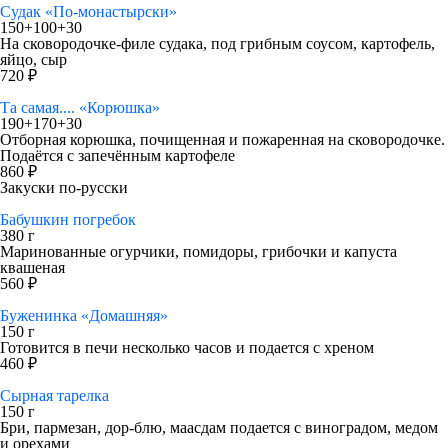
Судак «По-монастырски»
150+100+30
На сковородочке-филе судака, под грибным соусом, картофель,
яйцо, сыр
720 ₽
Та самая.... «Корюшка»
190+170+30
Отборная корюшка, почищенная и пожаренная на сковородочке.
Подаётся с запечённым картофеле
860 ₽
Закуски по-русски
Бабушкин погребок
380 г
Маринованные огурчики, помидоры, грибочки и капуста
квашеная
560 ₽
Буженинка «Домашняя»
150 г
Готовится в печи несколько часов и подается с хреном
460 ₽
Сырная тарелка
150 г
Бри, пармезан, дор-блю, маасдам подается с виноградом, медом
и орехами