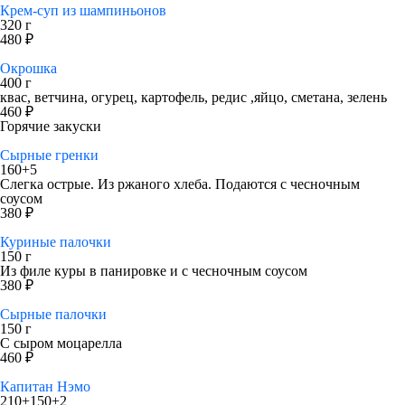
Крем-суп из шампиньонов
320 г
480 ₽
Окрошка
400 г
квас, ветчина, огурец, картофель, редис ,яйцо, сметана, зелень
460 ₽
Горячие закуски
Сырные гренки
160+5
Слегка острые. Из ржаного хлеба. Подаются с чесночным
соусом
380 ₽
Куриные палочки
150 г
Из филе куры в панировке и с чесночным соусом
380 ₽
Сырные палочки
150 г
С сыром моцарелла
460 ₽
Капитан Нэмо
210+150+2