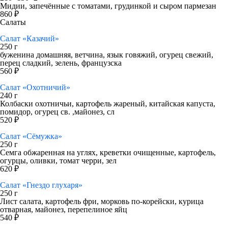
Мидии, запечённые с томатами, грудинкой и сыром пармезан
860 ₽
Салаты
Салат «Казачий»
250 г
буженина домашняя, ветчина, язык говяжий, огурец свежий,
перец сладкий, зелень, французска
560 ₽
Салат «Охотничий»
240 г
Колбаски охотничьи, картофель жареный, китайская капуста,
помидор, огурец св. ,майонез, сл
520 ₽
Салат «Сёмужка»
250 г
Семга обжаренная на углях, креветки очищенные, картофель,
огурцы, оливки, томат черри, зел
620 ₽
Салат «Гнездо глухаря»
250 г
Лист салата, картофель фри, морковь по-корейски, курица
отварная, майонез, перепелиное яйц
540 ₽