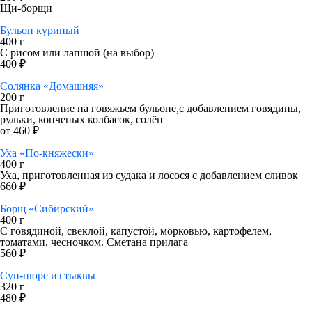
Щи-борщи
Бульон куриный
400 г
С рисом или лапшой (на выбор)
400 ₽
Солянка «Домашняя»
200 г
Приготовление на говяжьем бульоне,с добавлением говядины,
рульки, копченых колбасок, солён
от 460 ₽
Уха «По-княжески»
400 г
Уха, приготовленная из судака и лосося с добавлением сливок
660 ₽
Борщ «Сибирский»
400 г
С говядиной, свеклой, капустой, морковью, картофелем,
томатами, чесночком. Сметана прилага
560 ₽
Суп-пюре из тыквы
320 г
480 ₽