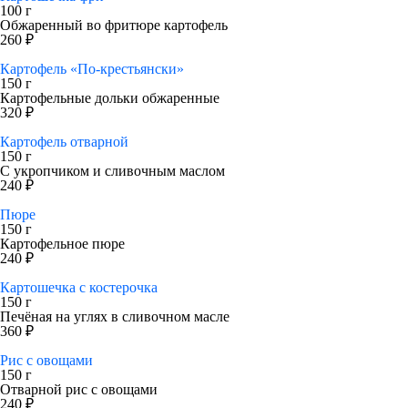
100 г
Обжаренный во фритюре картофель
260 ₽
Картофель «По-крестьянски»
150 г
Картофельные дольки обжаренные
320 ₽
Картофель отварной
150 г
С укропчиком и сливочным маслом
240 ₽
Пюре
150 г
Картофельное пюре
240 ₽
Картошечка с костерочка
150 г
Печёная на углях в сливочном масле
360 ₽
Рис с овощами
150 г
Отварной рис с овощами
240 ₽