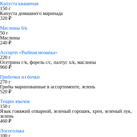
Капуста квашеная
150 г
Капуста домашнего маринада
320 ₽
Маслины б/к
50 г
Маслины
240 ₽
Ассорти «Рыбная мозаика»
220 г
Осетрина г/к, форель с/с, палтус х/к, маслины
960 ₽
Грибочки из бочки
270 г
Грибы маринованные в ассортименте, зелень
520 ₽
Тещин язычок
150 г
Язык говяжий отварной, зеленый горошек, хрен, зеленый лук,
зелень
460 ₽
Лососолька
100 г