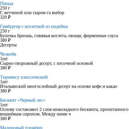
Пицца
250 г
С ветчиной или сыром га выбор
320 ₽
Гамбургер с котлеткой из индейки
250 г
Булочка бриошь, говяжья котлета, овощи, фирменные соуса
380 ₽
Десерты
Чизкейк
1шт
Сырно-творожный десерт, с песочной основой
380 ₽
Тирамису классический
1шт
Итальянский многослойный десерт на основе кофе и какао
380 ₽
Бисквит «Черный лес»
1шт
Основу составляют 2 слоя шоколадного бисквита, пропитанного
вишнёвым сиропом. Между ними ч
380 ₽
Малиновый пломбир