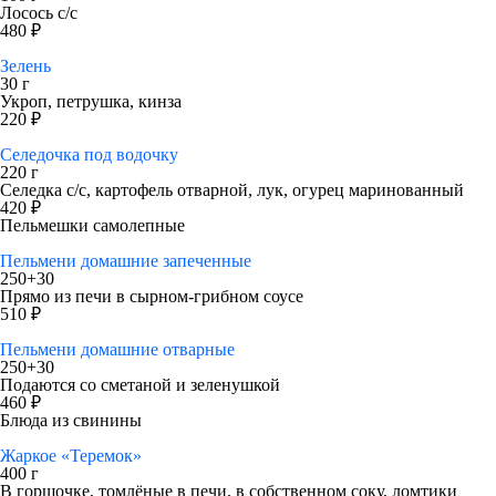
Лосось с/с
480 ₽
Зелень
30 г
Укроп, петрушка, кинза
220 ₽
Селедочка под водочку
220 г
Селедка с/с, картофель отварной, лук, огурец маринованный
420 ₽
Пельмешки самолепные
Пельмени домашние запеченные
250+30
Прямо из печи в сырном-грибном соусе
510 ₽
Пельмени домашние отварные
250+30
Подаются со сметаной и зеленушкой
460 ₽
Блюда из свинины
Жаркое «Теремок»
400 г
В горшочке, томлёные в печи, в собственном соку, ломтики