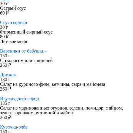
30 г
Острый соус
60 ₽
Соус сырный
30 г
Фирменный сырный соус
80 ₽
Детское меню
Вареники от бабушки»
150 г
С творогом или с вишней
260 ₽
Дружок
180 г
Салат из куриного филе, ветчины, сыра и майонеза
260 ₽
Изумрудный город
185 г
Салат из маринованных огурцов, зелени, помидор, с яйцом,
зелен. горошком, ветчиной и майон
260 ₽
Курочка-ряба
150 г