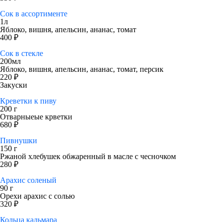
Сок в ассортименте
1л
Яблоко, вишня, апельсин, ананас, томат
400 ₽
Сок в стекле
200мл
Яблоко, вишня, апельсин, ананас, томат, персик
220 ₽
Закуски
Креветки к пиву
200 г
Отварныеые крветки
680 ₽
Пивнушки
150 г
Ржаной хлебушек обжаренный в масле с чесночком
280 ₽
Арахис соленый
90 г
Орехи арахис с солью
320 ₽
Кольца кальмара