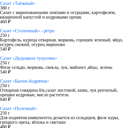
Салат «Таёжный»
380 г
Салат с маринованными опятами и огурцами, картофелем,
квашенной капустой и кедровыми орешк
460 ₽
Салат «Столичный» - ретро
250 г
Картофель, курица отварная, морковь, горошек зеленый, яйцо,
огурец свежий, огурец маринова
540 ₽
Салат «Дедушкин тулупчик»
250 г
Филе сельди, морковь, свекла, лук, майонез ,яйцо, зелень
540 ₽
Салат «Бычок-бодрячок»
250 г
Отварная говядина б/к,салат листовой, киви, лук репчатый,
орешки кедровые, масло раститель
640 ₽
Салат «Полезный»
250 г
Для поднятия иммунитета делается из сельдерея, филе куры,
грецкого ореха, яблока и сметанн
480 ₽