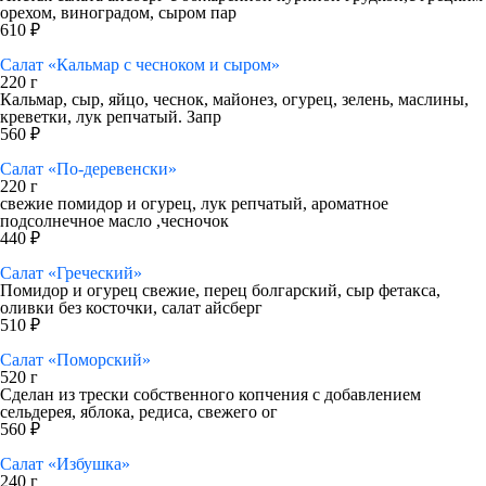
орехом, виноградом, сыром пар
610 ₽
Салат «Кальмар с чесноком и сыром»
220 г
Кальмар, сыр, яйцо, чеснок, майонез, огурец, зелень, маслины,
креветки, лук репчатый. Запр
560 ₽
Салат «По-деревенски»
220 г
свежие помидор и огурец, лук репчатый, ароматное
подсолнечное масло ,чесночок
440 ₽
Салат «Греческий»
Помидор и огурец свежие, перец болгарский, сыр фетакса,
оливки без косточки, салат айсберг
510 ₽
Салат «Поморский»
520 г
Сделан из трески собственного копчения с добавлением
сельдерея, яблока, редиса, свежего ог
560 ₽
Салат «Избушка»
240 г