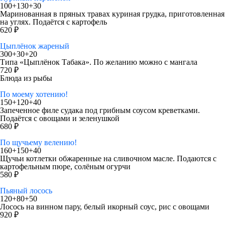
100+130+30
Маринованная в пряных травах куриная грудка, приготовленная
на углях. Подаётся с картофель
620 ₽
Цыплёнок жареный
300+30+20
Типа «Цыплёнок Табака». По желанию можно с мангала
720 ₽
Блюда из рыбы
По моему хотению!
150+120+40
Запеченное филе судака под грибным соусом креветками.
Подаётся с овощами и зеленушкой
680 ₽
По щучьему велению!
160+150+40
Щучьи котлетки обжаренные на сливочном масле. Подаются с
картофельным пюре, солёным огурчи
580 ₽
Пьяный лосось
120+80+50
Лосось на винном пару, белый икорный соус, рис с овощами
920 ₽