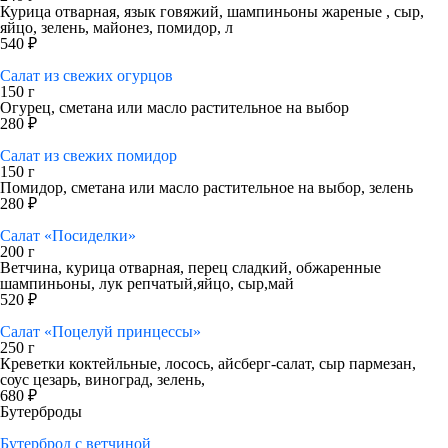
Курица отварная, язык говяжий, шампиньоны жареные , сыр,
яйцо, зелень, майонез, помидор, л
540 ₽
Салат из свежих огурцов
150 г
Огурец, сметана или масло растительное на выбор
280 ₽
Салат из свежих помидор
150 г
Помидор, сметана или масло растительное на выбор, зелень
280 ₽
Салат «Посиделки»
200 г
Ветчина, курица отварная, перец сладкий, обжаренные
шампиньоны, лук репчатый,яйцо, сыр,май
520 ₽
Салат «Поцелуй принцессы»
250 г
Креветки коктейльные, лосось, айсберг-салат, сыр пармезан,
соус цезарь, виноград, зелень,
680 ₽
Бутерброды
Бутерброд с ветчиной