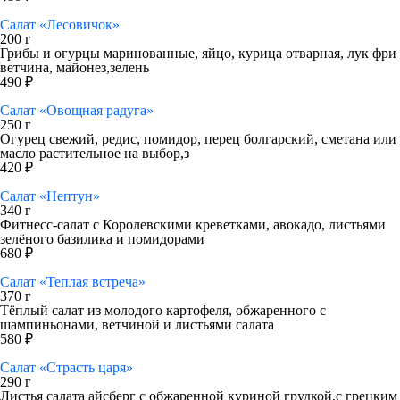
Салат «Лесовичок»
200 г
Грибы и огурцы маринованные, яйцо, курица отварная, лук фри
ветчина, майонез,зелень
490 ₽
Салат «Овощная радуга»
250 г
Огурец свежий, редис, помидор, перец болгарский, сметана или
масло растительное на выбор,з
420 ₽
Салат «Нептун»
340 г
Фитнесс-салат с Королевскими креветками, авокадо, листьями
зелёного базилика и помидорами
680 ₽
Салат «Теплая встреча»
370 г
Тёплый салат из молодого картофеля, обжаренного с
шампиньонами, ветчиной и листьями салата
580 ₽
Салат «Страсть царя»
290 г
Листья салата айсберг с обжаренной куриной грудкой,с грецким