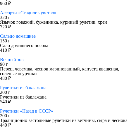
960 ₽
Ассорти «Стадное чувство»
320 г
Язычок говяжий, буженинка, куриный рулетик, хрен
720 ₽
Сальцо домашнее
150 г
Сало домашнего посола
410 ₽
Вечный зов
90 г
Перец, черемша, чеснок маринованный, капуста квашеная,
соленые огурчики
480 ₽
Рулетики из баклажана
200 г
Рулетики из баклажана
540 ₽
Рулетики «Назад в СССР»
200 г
Традиционно-застольные рулетики из ветчины, сыра и чеснока
440 ₽