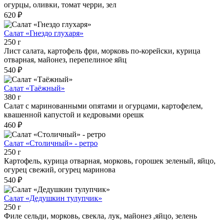
огурцы, оливки, томат черри, зел
620 ₽
Салат «Гнездо глухаря»
250 г
Лист салата, картофель фри, морковь по-корейски, курица
отварная, майонез, перепелиное яйц
540 ₽
Салат «Таёжный»
380 г
Салат с маринованными опятами и огурцами, картофелем,
квашенной капустой и кедровыми орешк
460 ₽
Салат «Столичный» - ретро
250 г
Картофель, курица отварная, морковь, горошек зеленый, яйцо,
огурец свежий, огурец маринова
540 ₽
Салат «Дедушкин тулупчик»
250 г
Филе сельди, морковь, свекла, лук, майонез ,яйцо, зелень