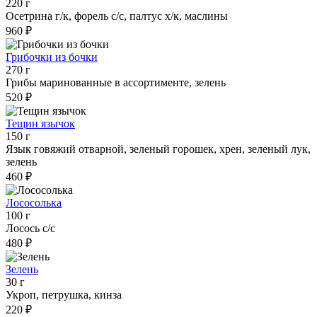
220 г
Осетрина г/к, форель с/с, палтус х/к, маслины
960 ₽
Грибочки из бочки
270 г
Грибы маринованные в ассортименте, зелень
520 ₽
Тещин язычок
150 г
Язык говяжий отварной, зеленый горошек, хрен, зеленый лук,
зелень
460 ₽
Лососолька
100 г
Лосось с/с
480 ₽
Зелень
30 г
Укроп, петрушка, кинза
220 ₽