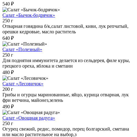
540 ₽
Салат «Бычок-бодрячок»
250 г
Отварная говядина б/к,салат листовой, киви, лук репчатый,
орешки кедровые, масло раститель
640 ₽
Салат «Полезный»
250 г
Для поднятия иммунитета делается из сельдерея, филе куры,
грецкого ореха, яблока и сметанн
480 ₽
Салат «Лесовичок»
200 г
Грибы и огурцы маринованные, яйцо, курица отварная, лук
фри ветчина, майонез,зелень
490 ₽
Салат «Овощная радуга»
250 г
Огурец свежий, редис, помидор, перец болгарский, сметана
или масло растительное на выбор,з