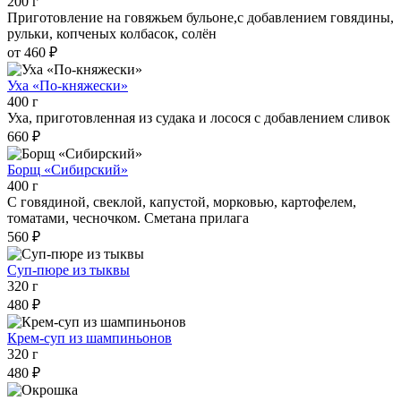
200 г
Приготовление на говяжьем бульоне,с добавлением говядины,
рульки, копченых колбасок, солён
от 460 ₽
Уха «По-княжески»
400 г
Уха, приготовленная из судака и лосося с добавлением сливок
660 ₽
Борщ «Сибирский»
400 г
С говядиной, свеклой, капустой, морковью, картофелем,
томатами, чесночком. Сметана прилага
560 ₽
Суп-пюре из тыквы
320 г
480 ₽
Крем-суп из шампиньонов
320 г
480 ₽