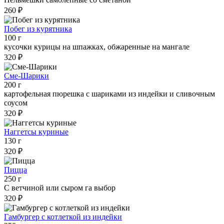
260 ₽
Побег из курятника
100 г
кусочки курицы на шпажках, обжаренные на мангале
320 ₽
Сме-Шарики
200 г
картофельная пюрешка с шариками из индейки и сливочным
соусом
320 ₽
Наггетсы куриные
130 г
320 ₽
Пицца
250 г
С ветчиной или сыром га выбор
320 ₽
Гамбургер с котлеткой из индейки