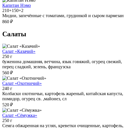
Капитан Нэмо
210+150+2
Мидии, запечённые с томатами, грудинкой и сыром пармезан
860 ₽
Салаты
Салат «Казачий»
250 г
буженина домашняя, ветчина, язык говяжий, огурец свежий,
перец сладкий, зелень, французска
560 ₽
Салат «Охотничий»
240 г
Колбаски охотничьи, картофель жареный, китайская капуста,
помидор, огурец св. ,майонез, сл
520 ₽
Салат «Сёмужка»
250 г
Семга обжаренная на углях, креветки очищенные, картофель,