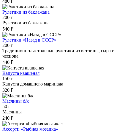
480 ₽
Рулетики из баклажана
200 г
Рулетики из баклажана
540 ₽
Рулетики «Назад в СССР»
200 г
Традиционно-застольные рулетики из ветчины, сыра и
чеснока
440 ₽
Капуста квашеная
150 г
Капуста домашнего маринада
320 ₽
Маслины б/к
50 г
Маслины
240 ₽
Ассорти «Рыбная мозаика»