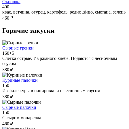
Окрошка
400 г
квас, ветчина, огурец, картофель, редис ,яйцо, сметана, зелень
460 ₽
Горячие закуски
Сырные гренки
160+5
Слегка острые. Из ржаного хлеба. Подаются с чесночным
соусом
380 ₽
Куриные палочки
150 г
Из филе куры в панировке и с чесночным соусом
380 ₽
Сырные палочки
150 г
С сыром моцарелла
460 ₽